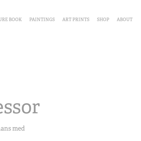
URE BOOK
PAINTINGS
ART PRINTS
SHOP
ABOUT
essor
mmans med